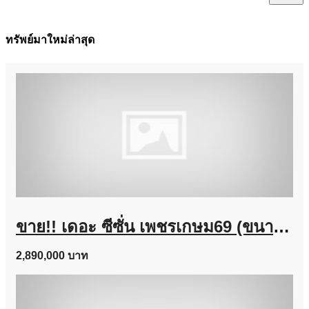
ทรัพย์มาใหม่ล่าสุด
ขาย!! เดอะ ซีซั่น เพชรเกษม69 (ขนาด 38 ตร.ว.) ถนนเลียบคลองภาษีเจริญฝั่งใต้ เขตหนองแขม เข้าออกได้หลายทางทั้ง ซอยเพชรเกษม ถนนบางบอน และ ถนนพุทธสาคร กทม. : The Season Phetkasem 69
2,890,000 บาท