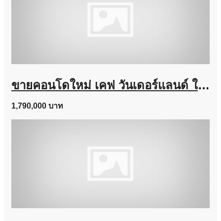
ขายคอนโดใหม่ เคฟ วันเดอร์แลนด์ ใกล้ ม.ธรรมศาสตร์ แต่งครบ พร้อมอยู่ เลี้ยงสัตว์ได้ โทร 0616161426
1,790,000 บาท