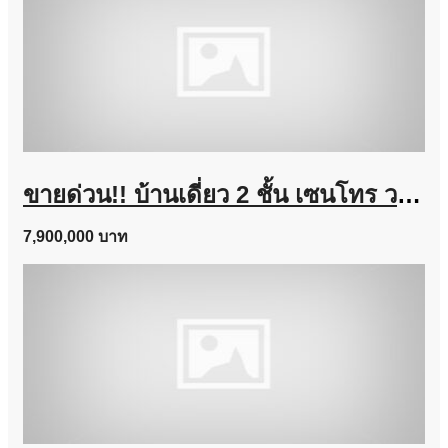
ขายด่วน!! บ้านเดี่ยว 2 ชั้น เซนโทร วงแหวน-จตุโชติ (ขนาด 59 ตร.ว.) เดินทางง่าย ใกล้ทางด่วนนิดเดียว สามวาตะวันตก คลองสามวา กทม. : Centro Wongwaen-Chatuchot
7,900,000 บาท