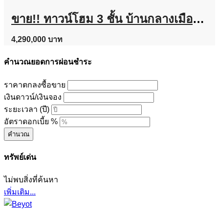
ขาย!! ทาวน์โฮม 3 ชั้น บ้านกลางเมือง งามวงศ์วาน (ขนาด 18 ตร.ว.) งามวงศ์วาน 47 แยก 6 (ซ.ชินเขต 2/6) ใกล้การไฟฟ้าส่วนภูมิภาค(สำนักงานใหญ่) หลักสี่ กทม. : Baan Klang Muang Ngamwongwan
4,290,000 บาท
คำนวณยอดการผ่อนชำระ
ราคาตกลงซื้อขาย
เงินดาวน์/เงินจอง
ระยะเวลา (ปี)
อัตราดอกเบี้ย %
คำนวณ
ทรัพย์เด่น
ไม่พบสิ่งที่ค้นหา
เพิ่มเติม...