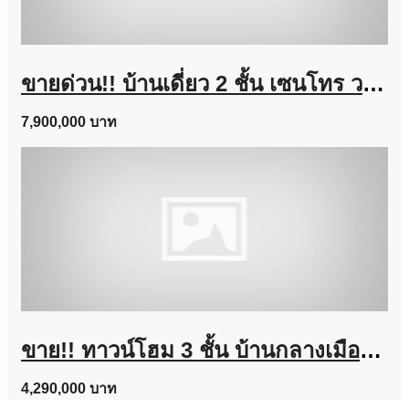
ขายด่วน!! บ้านเดี่ยว 2 ชั้น เซนโทร วงแหวน-จตุโชติ (ขนาด 59 ตร.ว.) เดินทางง่าย ใกล้ทางด่วนนิดเดียว สามวาตะวันตก คลองสามวา กทม. : Centro Wongwaen-Chatuchot
7,900,000 บาท
ขาย!! ทาวน์โฮม 3 ชั้น บ้านกลางเมือง งามวงศ์วาน (ขนาด 18 ตร.ว.) งามวงศ์วาน 47 แยก 6 (ซ.ชินเขต 2/6) ใกล้การไฟฟ้าส่วนภูมิภาค(สำนักงานใหญ่) หลักสี่ กทม. : Baan Klang Muang Ngamwongwan
4,290,000 บาท